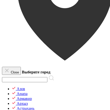
Выберите город
Close
Азов
Анапа
Армавир
Архыз
Астрахань