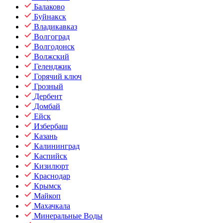
Балаково
Буйнакск
Владикавказ
Волгоград
Волгодонск
Волжский
Геленджик
Горячий ключ
Грозный
Дербент
Домбай
Ейск
Избербаш
Казань
Калининград
Каспийск
Кизилюрт
Краснодар
Крымск
Майкоп
Махачкала
Минеральные Воды