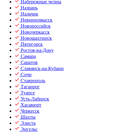
Набережные челны
Назрань
Нальчик
Невинномысск
Новороссийск
Новочеркасск
Новошахтинск
Пятигорск
Ростов-на-Дону
Самара
Саратов
Славянск-на-Кубани
Сочи
Ставрополь
Таганрог
Туапсе
Усть-Лабинск
Хасавюрт
Черкесск
Шахты
Элиста
Энгельс