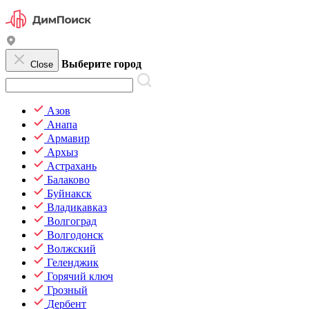
Выберите город
Close
Азов
Анапа
Армавир
Архыз
Астрахань
Балаково
Буйнакск
Владикавказ
Волгоград
Волгодонск
Волжский
Геленджик
Горячий ключ
Грозный
Дербент