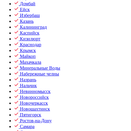
Домбай
Ейск
Избербаш
Казань
Калининград
Каспийск
Кизилюрт
Краснодар
Крымск
Майкоп
Махачкала
Минеральные Воды
Набережные челны
Назрань
Нальчик
Невинномысск
Новороссийск
Новочеркасск
Новошахтинск
Пятигорск
Ростов-на-Дону
Самара