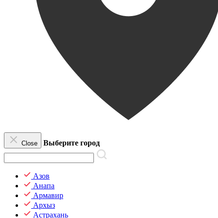
Выберите город
Close
Азов
Анапа
Армавир
Архыз
Астрахань