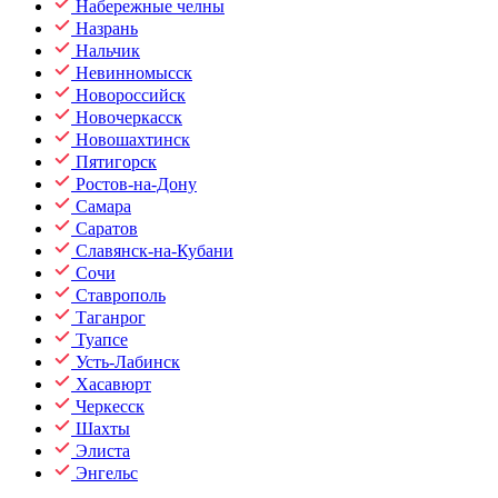
Набережные челны
Назрань
Нальчик
Невинномысск
Новороссийск
Новочеркасск
Новошахтинск
Пятигорск
Ростов-на-Дону
Самара
Саратов
Славянск-на-Кубани
Сочи
Ставрополь
Таганрог
Туапсе
Усть-Лабинск
Хасавюрт
Черкесск
Шахты
Элиста
Энгельс