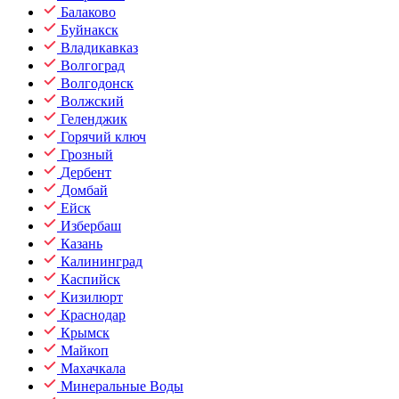
Балаково
Буйнакск
Владикавказ
Волгоград
Волгодонск
Волжский
Геленджик
Горячий ключ
Грозный
Дербент
Домбай
Ейск
Избербаш
Казань
Калининград
Каспийск
Кизилюрт
Краснодар
Крымск
Майкоп
Махачкала
Минеральные Воды