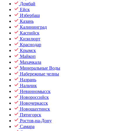
Домбай
Ейск
Избербаш
Казань
Калининград
Каспийск
Кизилюрт
Краснодар
Крымск
Майкоп
Махачкала
Минеральные Воды
Набережные челны
Назрань
Нальчик
Невинномысск
Новороссийск
Новочеркасск
Новошахтинск
Пятигорск
Ростов-на-Дону
Самара