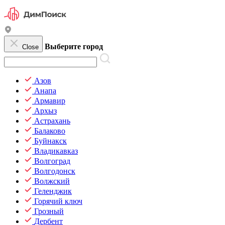
Выберите город
Close
Азов
Анапа
Армавир
Архыз
Астрахань
Балаково
Буйнакск
Владикавказ
Волгоград
Волгодонск
Волжский
Геленджик
Горячий ключ
Грозный
Дербент