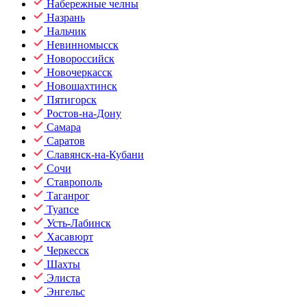
Набережные челны
Назрань
Нальчик
Невинномысск
Новороссийск
Новочеркасск
Новошахтинск
Пятигорск
Ростов-на-Дону
Самара
Саратов
Славянск-на-Кубани
Сочи
Ставрополь
Таганрог
Туапсе
Усть-Лабинск
Хасавюрт
Черкесск
Шахты
Элиста
Энгельс