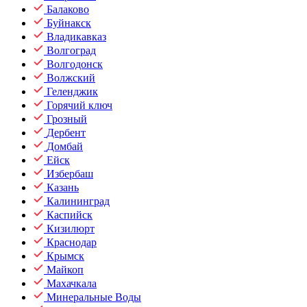
Балаково
Буйнакск
Владикавказ
Волгоград
Волгодонск
Волжский
Геленджик
Горячий ключ
Грозный
Дербент
Домбай
Ейск
Избербаш
Казань
Калининград
Каспийск
Кизилюрт
Краснодар
Крымск
Майкоп
Махачкала
Минеральные Воды