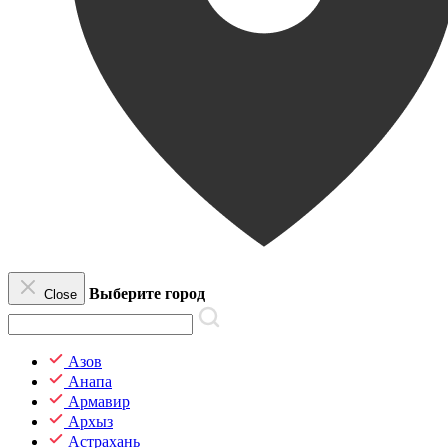
Выберите город
Close
Азов
Анапа
Армавир
Архыз
Астрахань