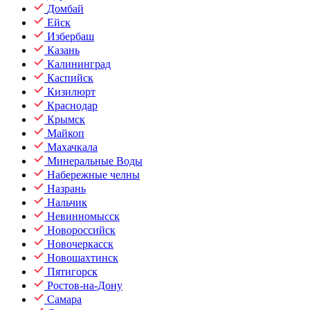
Домбай
Ейск
Избербаш
Казань
Калининград
Каспийск
Кизилюрт
Краснодар
Крымск
Майкоп
Махачкала
Минеральные Воды
Набережные челны
Назрань
Нальчик
Невинномысск
Новороссийск
Новочеркасск
Новошахтинск
Пятигорск
Ростов-на-Дону
Самара