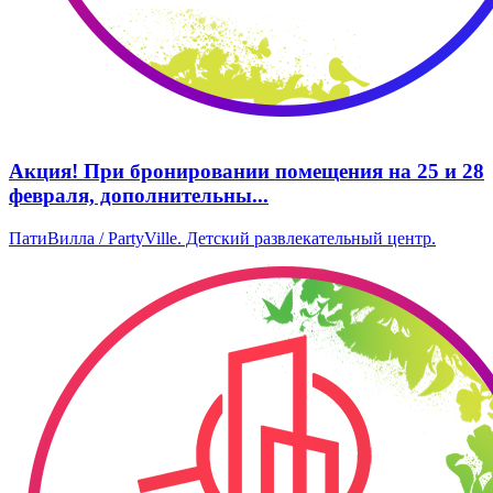
Акция! При бронировании помещения на 25 и 28
февраля, дополнительны...
ПатиВилла / PartyVille. Детский развлекательный центр.