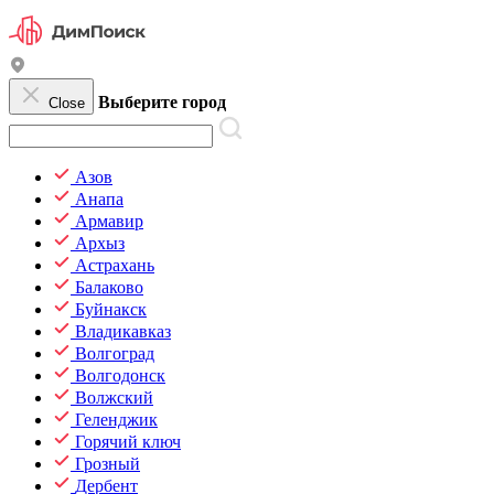
Выберите город
Close
Азов
Анапа
Армавир
Архыз
Астрахань
Балаково
Буйнакск
Владикавказ
Волгоград
Волгодонск
Волжский
Геленджик
Горячий ключ
Грозный
Дербент