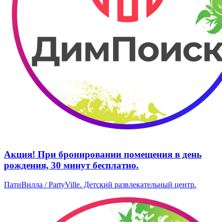
Акция! При бронировании помещения в день
рождения, 30 минут бесплатно.
ПатиВилла / PartyVille. Детский развлекательный центр.