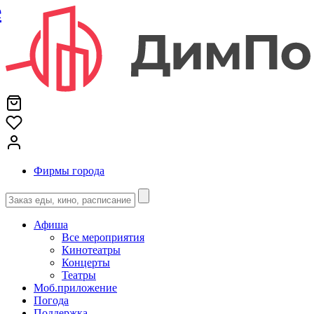
е
Фирмы города
Афиша
Все мероприятия
Кинотеатры
Концерты
Театры
Моб.приложение
Погода
Поддержка