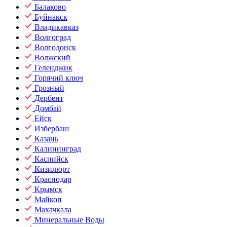
Балаково
Буйнакск
Владикавказ
Волгоград
Волгодонск
Волжский
Геленджик
Горячий ключ
Грозный
Дербент
Домбай
Ейск
Избербаш
Казань
Калининград
Каспийск
Кизилюрт
Краснодар
Крымск
Майкоп
Махачкала
Минеральные Воды