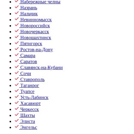
Набережные челны
Назрань
Нальчик
Невинномысск
Новороссийск
Новочеркасск
Новошахтинск
Пятигорск
Ростов-на-Дону
Самара
Саратов
Славянск-на-Кубани
Сочи
Ставрополь
Таганрог
Туапсе
Усть-Лабинск
Хасавюрт
Черкесск
Шахты
Элиста
Энгельс