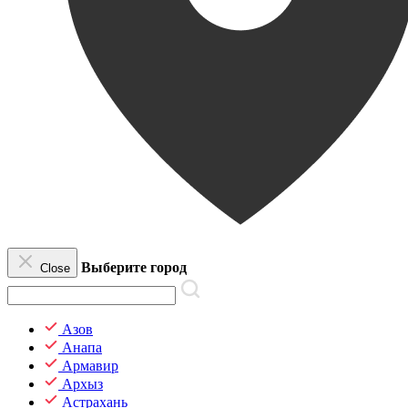
Выберите город
Close
Азов
Анапа
Армавир
Архыз
Астрахань