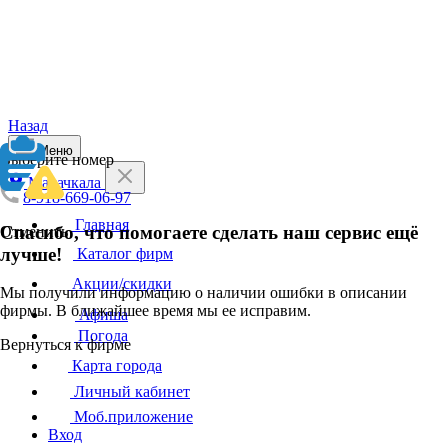
Назад
Меню
Выберите номер
Махачкала
8-918-669-06-97
Главная
Спасибо, что помогаете сделать наш сервис ещё
Отменить
лучше!
Каталог фирм
Акции/скидки
Мы получили информацию о наличии ошибки в описании
фирмы. В ближайшее время мы ее исправим.
Афиша
Погода
Вернуться к фирме
Карта города
Личный кабинет
Моб.приложение
Вход