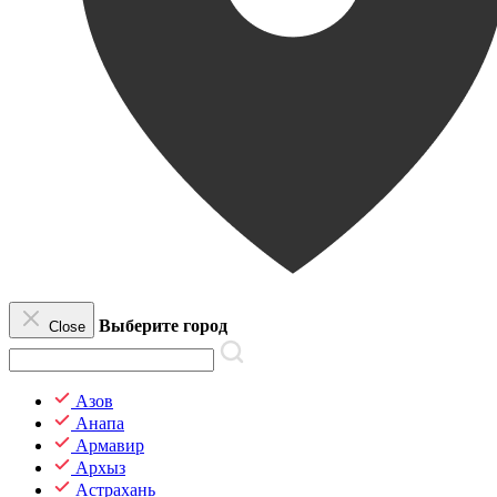
Выберите город
Close
Азов
Анапа
Армавир
Архыз
Астрахань