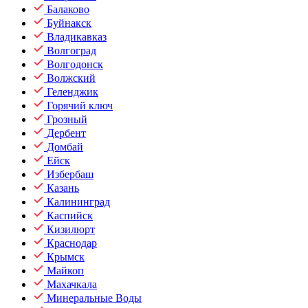
Балаково
Буйнакск
Владикавказ
Волгоград
Волгодонск
Волжский
Геленджик
Горячий ключ
Грозный
Дербент
Домбай
Ейск
Избербаш
Казань
Калининград
Каспийск
Кизилюрт
Краснодар
Крымск
Майкоп
Махачкала
Минеральные Воды