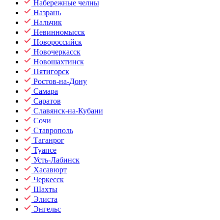
Набережные челны
Назрань
Нальчик
Невинномысск
Новороссийск
Новочеркасск
Новошахтинск
Пятигорск
Ростов-на-Дону
Самара
Саратов
Славянск-на-Кубани
Сочи
Ставрополь
Таганрог
Туапсе
Усть-Лабинск
Хасавюрт
Черкесск
Шахты
Элиста
Энгельс