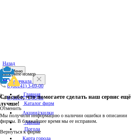
Назад
Меню
Выберите номер
Махачкала
8 (86141) 3-69-00
Главная
Спасибо, что помогаете сделать наш сервис ещё
8 (86141) 5-03-88
лучше!
Каталог фирм
Отменить
Акции/скидки
Мы получили информацию о наличии ошибки в описании
фирмы. В ближайшее время мы ее исправим.
Афиша
Погода
Вернуться к фирме
Карта города