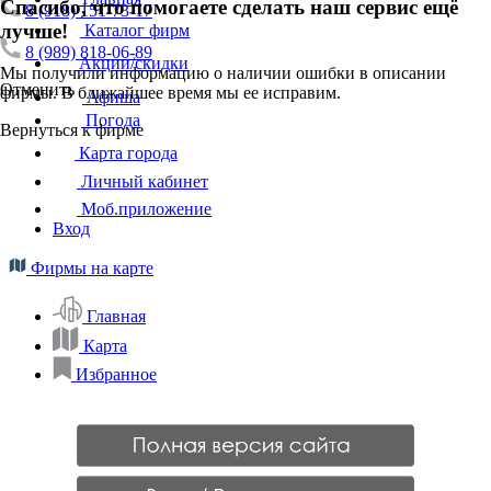
Спасибо, что помогаете сделать наш сервис ещё
8 (918) 151-73-17
лучше!
Каталог фирм
8 (989) 818-06-89
Акции/скидки
Мы получили информацию о наличии ошибки в описании
Отменить
фирмы. В ближайшее время мы ее исправим.
Афиша
Погода
Вернуться к фирме
Карта города
Личный кабинет
Моб.приложение
Вход
Фирмы на карте
Главная
Карта
Избранное