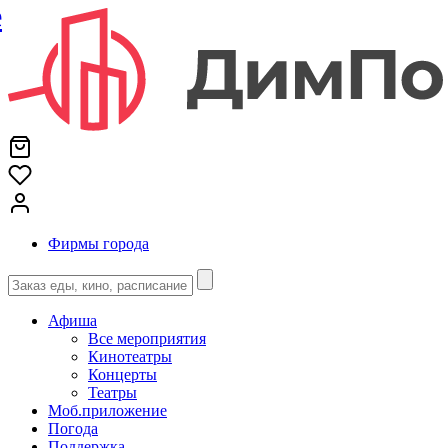
е
Фирмы города
Афиша
Все мероприятия
Кинотеатры
Концерты
Театры
Моб.приложение
Погода
Поддержка