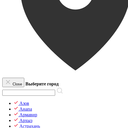
Выберите город
Close
Азов
Анапа
Армавир
Архыз
Астрахань