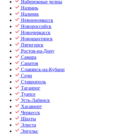
Набережные челны
Назрань
Нальчик
Невинномысск
Новороссийск
Новочеркасск
Новошахтинск
Пятигорск
Ростов-на-Дону
Самара
Саратов
Славянск-на-Кубани
Сочи
Ставрополь
Таганрог
Туапсе
Усть-Лабинск
Хасавюрт
Черкесск
Шахты
Элиста
Энгельс