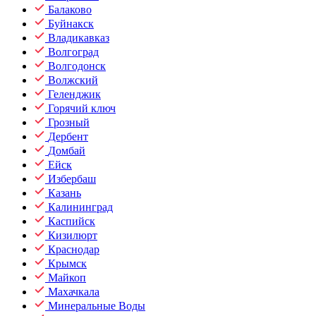
Балаково
Буйнакск
Владикавказ
Волгоград
Волгодонск
Волжский
Геленджик
Горячий ключ
Грозный
Дербент
Домбай
Ейск
Избербаш
Казань
Калининград
Каспийск
Кизилюрт
Краснодар
Крымск
Майкоп
Махачкала
Минеральные Воды