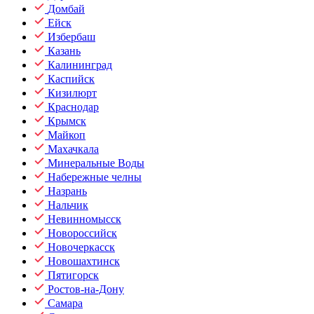
Домбай
Ейск
Избербаш
Казань
Калининград
Каспийск
Кизилюрт
Краснодар
Крымск
Майкоп
Махачкала
Минеральные Воды
Набережные челны
Назрань
Нальчик
Невинномысск
Новороссийск
Новочеркасск
Новошахтинск
Пятигорск
Ростов-на-Дону
Самара