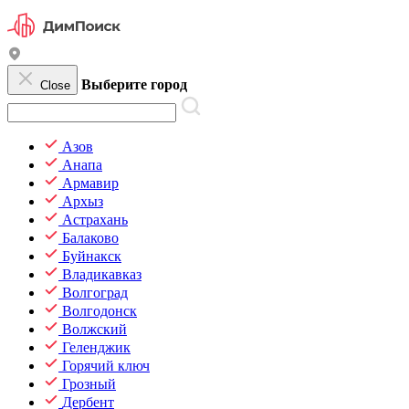
Выберите город
Close
Азов
Анапа
Армавир
Архыз
Астрахань
Балаково
Буйнакск
Владикавказ
Волгоград
Волгодонск
Волжский
Геленджик
Горячий ключ
Грозный
Дербент